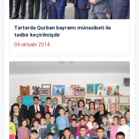
Tərtərdə Qurban bayramı münasibəti ilə
tədbir keçirilmişdir
04 oktyabr 2014