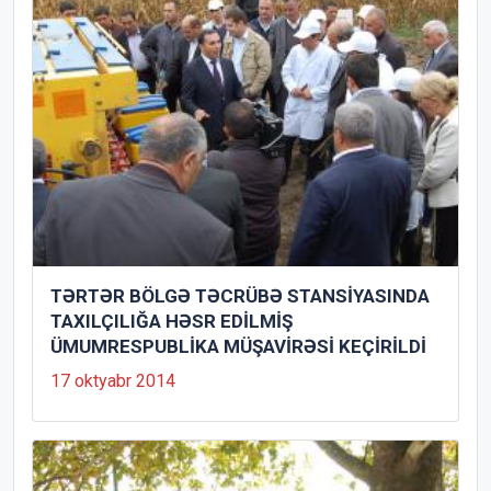
TƏRTƏR BÖLGƏ TƏCRÜBƏ STANSİYASINDA
TAXILÇILIĞA HƏSR EDİLMİŞ
ÜMUMRESPUBLİKA MÜŞAVİRƏSİ KEÇİRİLDİ
17 oktyabr 2014