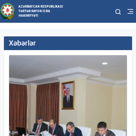
AZƏRBAYCAN RESPUBLIKASI
TƏRTƏR RAYON İCRA
HAKIMIYYƏTI
Xəbərlər