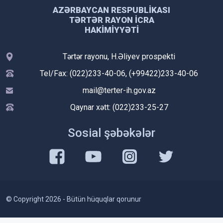
AZƏRBAYCAN RESPUBLIKASI
TƏRTƏR RAYON İCRA
HAKIMIYYƏTI
Tərtər rayonu, H.Əliyev prospekti
Tel/Fax: (022)233-40-06, (+99422)233-40-06
mail@terter-ih.gov.az
Qaynar xətt: (022)233-25-27
Sosial şəbəkələr
© Copyright 2026 - Bütün hüquqlar qorunur