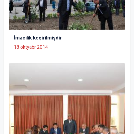
İməcilik keçirilmişdir
18 oktyabr 2014