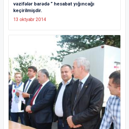
vəzifələr barədə ” hesabat yığıncağı
keçirilmişdir.
13 oktyabr 2014