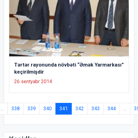
Tərtər rayonunda növbəti “Əmək Yarmarkası”
keçirilmişdir
26 sentyabr 2014
...
338
339
340
341
342
343
344
...
3