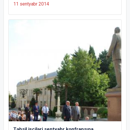
11 sentyabr 2014
Təhsil işçiləri sentyabr konfransına