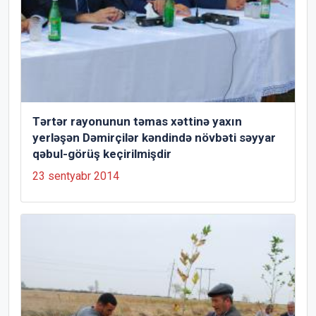
Tərtər rayonunun təmas xəttinə yaxın
yerləşən Dəmirçilər kəndində növbəti səyyar
qəbul-görüş keçirilmişdir
23 sentyabr 2014