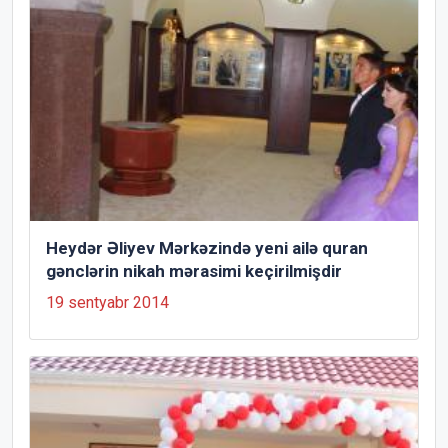
Heydər Əliyev Mərkəzində yeni ailə quran
gənclərin nikah mərasimi keçirilmişdir
19 sentyabr 2014