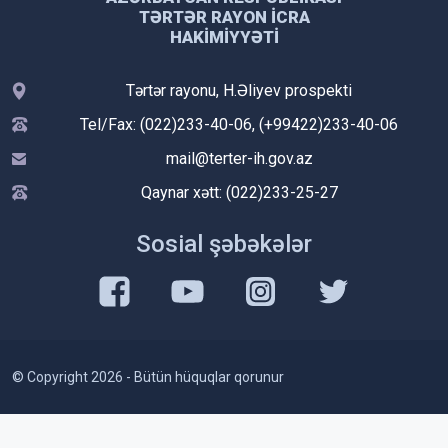
TƏRTƏR RAYON İCRA
HAKIMIYYƏTI
Tərtər rayonu, H.Əliyev prospekti
Tel/Fax: (022)233-40-06, (+99422)233-40-06
mail@terter-ih.gov.az
Qaynar xətt: (022)233-25-27
Sosial şəbəkələr
© Copyright 2026 - Bütün hüquqlar qorunur