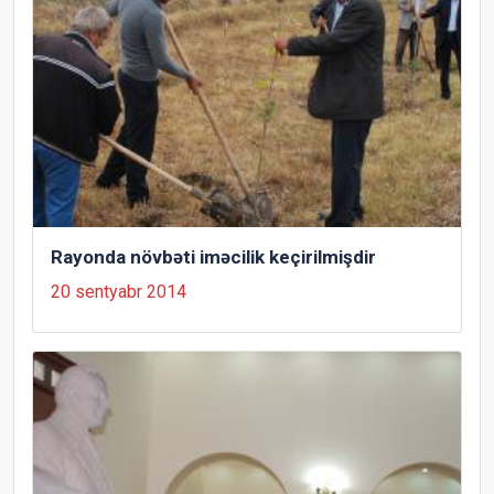
Rayonda növbəti iməcilik keçirilmişdir
20 sentyabr 2014