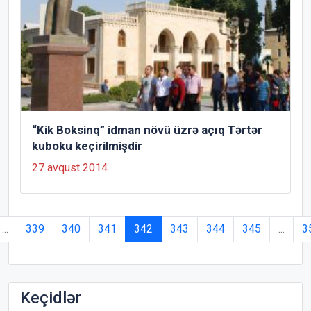
“Kik Boksinq” idman növü üzrə açıq Tərtər
kuboku keçirilmişdir
27 avqust 2014
...
339
340
341
342
343
344
345
...
3
Keçidlər