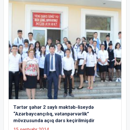
Tərtər şəhər 2 saylı məktəb-liseydə
“Azərbaycançılıq, vətənpərvərlik”
mövzusunda açıq dərs keçirilmişdir
15 sentyabr 2014