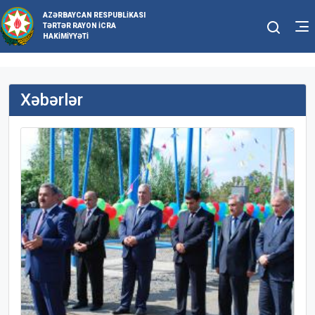
AZƏRBAYCAN RESPUBLIKASI
TƏRTƏR RAYON İCRA
HAKIMIYYƏTI
Xəbərlər