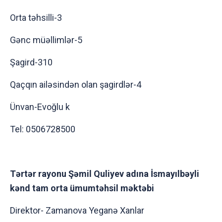
Orta təhsilli-3
Gənc müəllimlər-5
Şagird-310
Qaçqın ailəsindən olan şagirdlər-4
Ünvan-Evoğlu k
Tel: 0506728500
Tərtər rayonu Şəmil Quliyev adına İsmayılbəyli
kənd tam orta ümumtəhsil məktəbi
Direktor- Zamanova Yeganə Xanlar