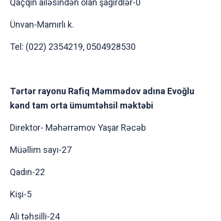
Qaçqın ailəsindən olan şagirdlər-0
Ünvan-Mamırlı k.
Tel: (022) 2354219, 0504928530
Tərtər rayonu Rafiq Məmmədov adına Evoğlu
kənd tam orta ümumtəhsil məktəbi
Direktor- Məhərrəmov Yaşar Rəcəb
Müəllim sayı-27
Qadın-22
Kişi-5
Ali təhsilli-24