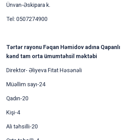
Ünvan-Əskipara k.
Tel: 0507274900
Tərtər rayonu Fəqan Həmidov adına Qapanlı
kənd tam orta ümumtəhsil məktəbi
Direktor- Əliyeva Fitat Həsənəli
Müəllim sayı-24
Qadın-20
Kişi-4
Ali təhsilli-20