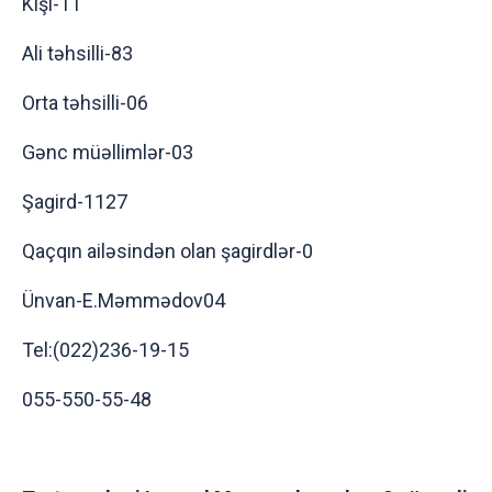
Kişi-11
Ali təhsilli-83
Orta təhsilli-06
Gənc müəllimlər-03
Şagird-1127
Qaçqın ailəsindən olan şagirdlər-0
Ünvan-E.Məmmədov04
Tel:(022)236-19-15
055-550-55-48