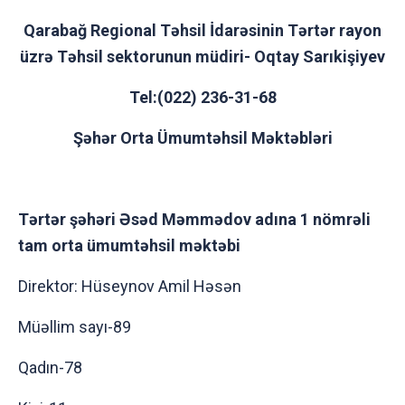
Qarabağ Regional Təhsil İdarəsinin Tərtər rayon
üzrə Təhsil sektorunun müdiri- Oqtay Sarıkişiyev
Tel:(022) 236-31-68
Şəhər Orta Ümumtəhsil Məktəbləri
Tərtər şəhəri Əsəd Məmmədov adına 1 nömrəli
tam orta ümumtəhsil məktəbi
Direktor: Hüseynov Amil Həsən
Müəllim sayı-89
Qadın-78