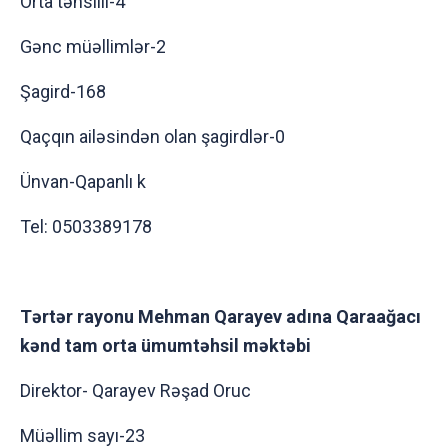
Orta təhsilli-4
Gənc müəllimlər-2
Şagird-168
Qaçqın ailəsindən olan şagirdlər-0
Ünvan-Qapanlı k
Tel: 0503389178
Tərtər rayonu Mehman Qarayev adına Qaraağacı
kənd tam orta ümumtəhsil məktəbi
Direktor- Qarayev Rəşad Oruc
Müəllim sayı-23