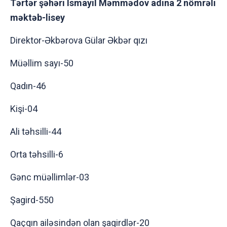
Tərtər şəhəri Ismayıl Məmmədov adına 2 nömrəli
məktəb-lisey
Direktor-Əkbərova Gülar Əkbər qızı
Müəllim sayı-50
Qadın-46
Kişi-04
Ali təhsilli-44
Orta təhsilli-6
Gənc müəllimlər-03
Şagird-550
Qaçqın ailəsindən olan şagirdlər-20