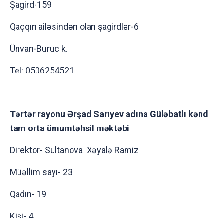
Şagird-159
Qaçqın ailəsindən olan şagirdlər-6
Ünvan-Buruc k.
Tel: 0506254521
Tərtər rayonu Ərşad Sarıyev adına Güləbatlı kənd
tam orta ümumtəhsil məktəbi
Direktor- Sultanova Xəyalə Ramiz
Müəllim sayı- 23
Qadın- 19
Kişi- 4