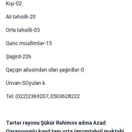
Kişi-02
Ali təhsilli-20
Orta təhsilli-05
Gənc müəllimlər-15
Şagird-226
Qaçqın ailəsindən olan şagirdlər-0
Ünvan-SOyulan k.
Tel: (022)2369207, 0503628222
Tərtər rayonu Şükür Rəhimov adına Azad
Qaraqoyunlu kənd tam orta ümumtəhsil məktəbi