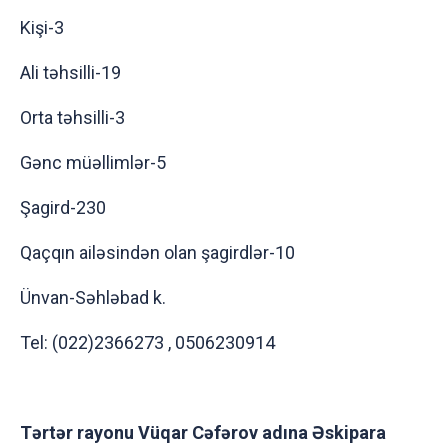
Kişi-3
Ali təhsilli-19
Orta təhsilli-3
Gənc müəllimlər-5
Şagird-230
Qaçqın ailəsindən olan şagirdlər-10
Ünvan-Səhləbad k.
Tel: (022)2366273 , 0506230914
Tərtər rayonu Vüqar Cəfərov adına Əskipara