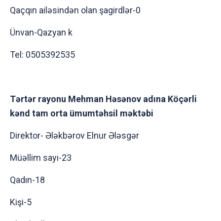
Qaçqın ailəsindən olan şagirdlər-0
Ünvan-Qazyan k
Tel: 0505392535
Tərtər rayonu Mehman Həsənov adına Köçərli
kənd tam orta ümumtəhsil məktəbi
Direktor- Ələkbərov Elnur Ələsgər
Müəllim sayı-23
Qadın-18
Kişi-5