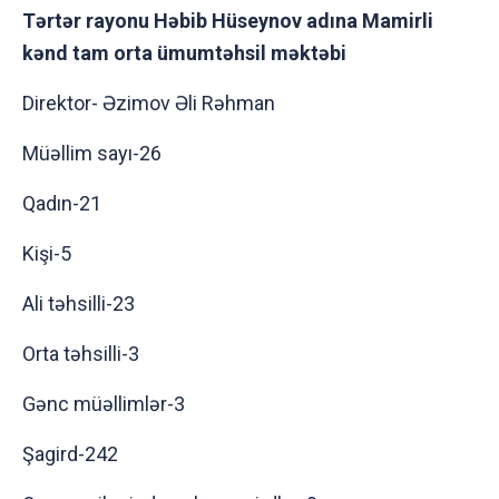
Tərtər rayonu Həbib Hüseynov adına Mamirli
kənd tam orta ümumtəhsil məktəbi
Direktor- Əzimov Əli Rəhman
Müəllim sayı-26
Qadın-21
Kişi-5
Ali təhsilli-23
Orta təhsilli-3
Gənc müəllimlər-3
Şagird-242