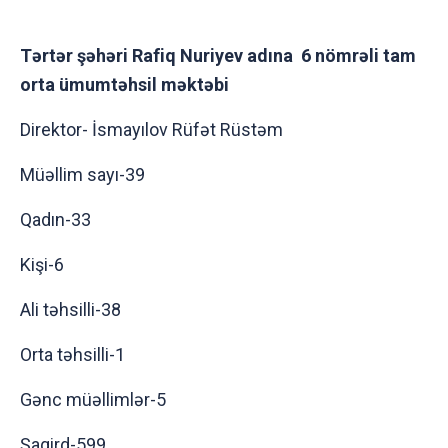
Tərtər şəhəri Rafiq Nuriyev adına 6 nömrəli tam
orta ümumtəhsil məktəbi
Direktor- İsmayılov Rüfət Rüstəm
Müəllim sayı-39
Qadın-33
Kişi-6
Ali təhsilli-38
Orta təhsilli-1
Gənc müəllimlər-5
Şagird-599