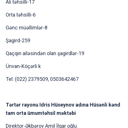
Ali təhsilli-17
Orta təhsilli-6
Gənc müəllimlər-8
Şagird-259
Qaçqın ailəsindən olan şagirdlər-19
Ünvan-Köçərli k
Tel: (022) 2379509, 0503642467
Tərtər rayonu Idris Hüseynov adına Hüsənli kənd
tam orta ümumtəhsil məktəbi
Direktor-Əkbərov Amil İlqar oğlu