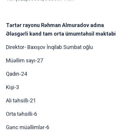
Tərtər rayonu Rəhman Almuradov adına
Ələsgərli kənd tam orta ümumtəhsil məktəbi
Direktor- Baxışov İnqilab Sumbat oğlu
Müəllim sayı-27
Qadın-24
Kişi-3
Ali təhsilli-21
Orta təhsilli-6
Gənc müəllimlər-6