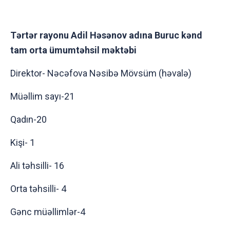
Tərtər rayonu Adil Həsənov adına Buruc kənd
tam orta ümumtəhsil məktəbi
Direktor- Nəcəfova Nəsibə Mövsüm (həvalə)
Müəllim sayı-21
Qadın-20
Kişi- 1
Ali təhsilli- 16
Orta təhsilli- 4
Gənc müəllimlər-4