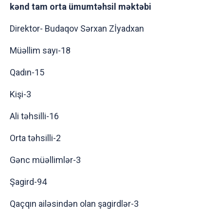
kənd tam orta ümumtəhsil məktəbi
Direktor- Budaqov Sərxan Zİyadxan
Müəllim sayı-18
Qadın-15
Kişi-3
Ali təhsilli-16
Orta təhsilli-2
Gənc müəllimlər-3
Şagird-94
Qaçqın ailəsindən olan şagirdlər-3