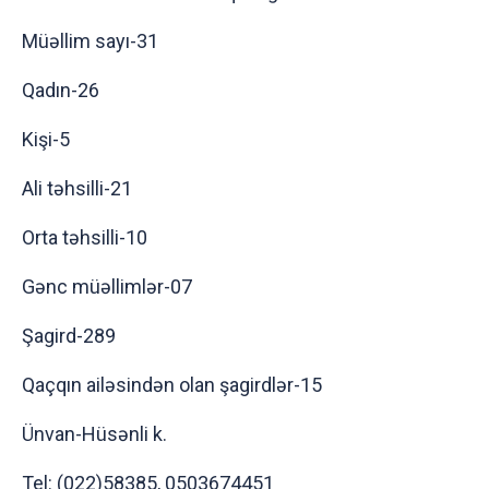
Müəllim sayı-31
Qadın-26
Kişi-5
Ali təhsilli-21
Orta təhsilli-10
Gənc müəllimlər-07
Şagird-289
Qaçqın ailəsindən olan şagirdlər-15
Ünvan-Hüsənli k.
Tel: (022)58385, 0503674451