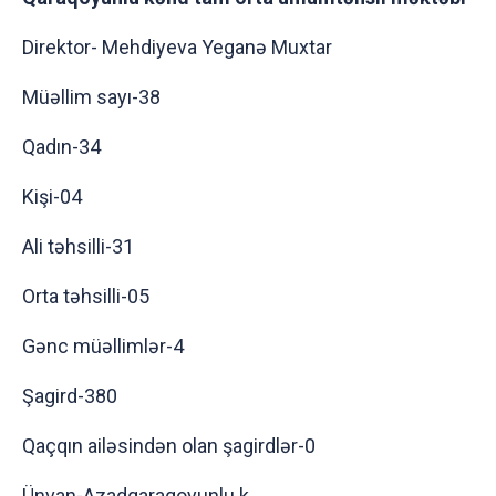
Direktor- Mehdiyeva Yeganə Muxtar
Müəllim sayı-38
Qadın-34
Kişi-04
Ali təhsilli-31
Orta təhsilli-05
Gənc müəllimlər-4
Şagird-380
Qaçqın ailəsindən olan şagirdlər-0
Ünvan-Azadqaraqoyunlu k.