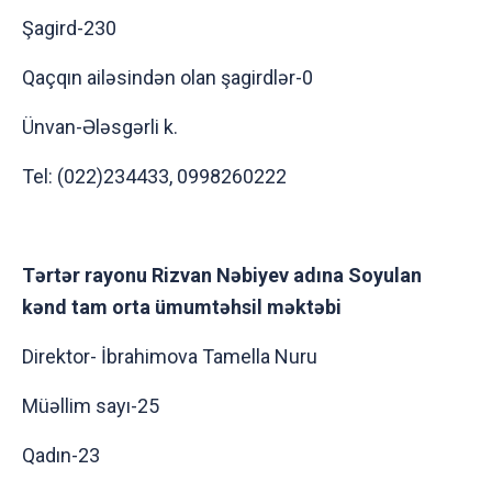
Şagird-230
Qaçqın ailəsindən olan şagirdlər-0
Ünvan-Ələsgərli k.
Tel: (022)234433, 0998260222
Tərtər rayonu Rizvan Nəbiyev adına Soyulan
kənd tam orta ümumtəhsil məktəbi
Direktor- İbrahimova Tamella Nuru
Müəllim sayı-25
Qadın-23