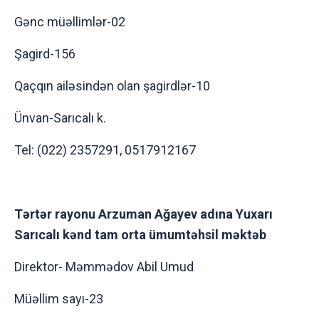
Gənc müəllimlər-02
Şagird-156
Qaçqın ailəsindən olan şagirdlər-10
Ünvan-Sarıcalı k.
Tel: (022) 2357291, 0517912167
Tərtər rayonu Arzuman Ağayev adına Yuxarı
Sarıcalı kənd tam orta ümumtəhsil məktəb
Direktor- Məmmədov Abil Umud
Müəllim sayı-23