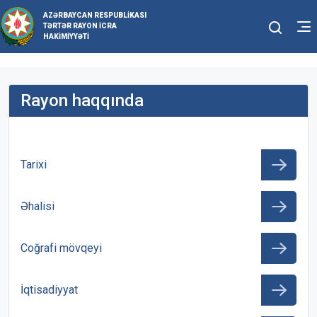
AZƏRBAYCAN RESPUBLIKASI
TƏRTƏR RAYON İCRA
HAKIMIYYƏTI
Rayon haqqında
Tarixi
Əhalisi
Coğrafi mövqeyi
İqtisadiyyat