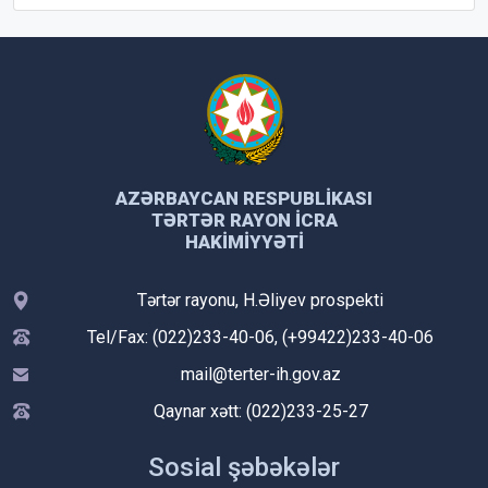
AZƏRBAYCAN RESPUBLIKASI
TƏRTƏR RAYON İCRA
HAKIMIYYƏTI
Tərtər rayonu, H.Əliyev prospekti
Tel/Fax: (022)233-40-06, (+99422)233-40-06
mail@terter-ih.gov.az
Qaynar xətt: (022)233-25-27
Sosial şəbəkələr