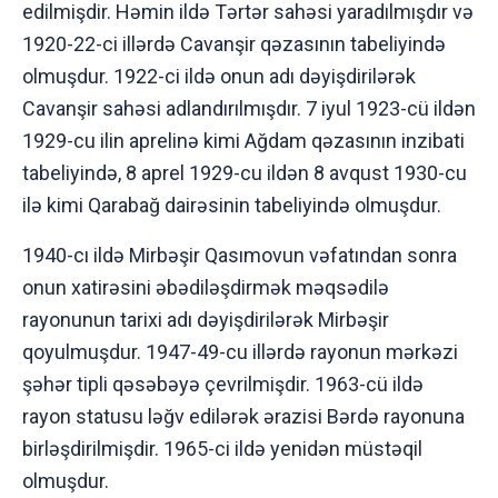
edilmişdir. Həmin ildə Tərtər sahəsi yaradılmışdır və
1920-22-ci illərdə Cavanşir qəzasının tabeliyində
olmuşdur. 1922-ci ildə onun adı dəyişdirilərək
Cavanşir sahəsi adlandırılmışdır. 7 iyul 1923-cü ildən
1929-cu ilin aprelinə kimi Ağdam qəzasının inzibati
tabeliyində, 8 aprel 1929-cu ildən 8 avqust 1930-cu
ilə kimi Qarabağ dairəsinin tabeliyində olmuşdur.
1940-cı ildə Mirbəşir Qasımovun vəfatından sonra
onun xatirəsini əbədiləşdirmək məqsədilə
rayonunun tarixi adı dəyişdirilərək Mirbəşir
qoyulmuşdur. 1947-49-cu illərdə rayonun mərkəzi
şəhər tipli qəsəbəyə çevrilmişdir. 1963-cü ildə
rayon statusu ləğv edilərək ərazisi Bərdə rayonuna
birləşdirilmişdir. 1965-ci ildə yenidən müstəqil
olmuşdur.