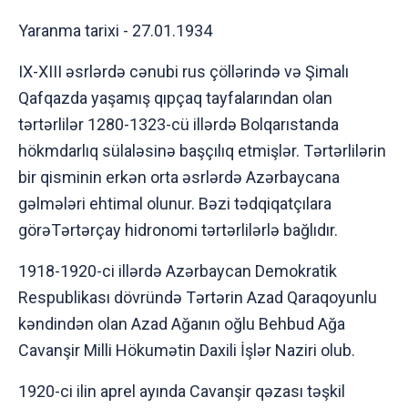
Yaranma tarixi - 27.01.1934
IX-XIII əsrlərdə cənubi rus çöllərində və Şimalı
Qafqazda yaşamış qıpçaq tayfalarından olan
tərtərlilər 1280-1323-cü illərdə Bolqarıstanda
hökmdarlıq sülaləsinə başçılıq etmişlər. Tərtərlilərin
bir qisminin erkən orta əsrlərdə Azərbaycana
gəlmələri ehtimal olunur. Bəzi tədqiqatçılara
görəTərtərçay hidronomi tərtərlilərlə bağlıdır.
1918-1920-ci illərdə Azərbaycan Demokratik
Respublikası dövründə Tərtərin Azad Qaraqoyunlu
kəndindən olan Azad Ağanın oğlu Behbud Ağa
Cavanşir Milli Hökumətin Daxili İşlər Naziri olub.
1920-ci ilin aprel ayında Cavanşir qəzası təşkil