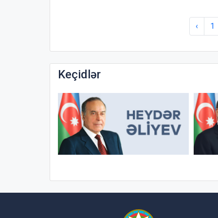
‹
1
Keçidlər