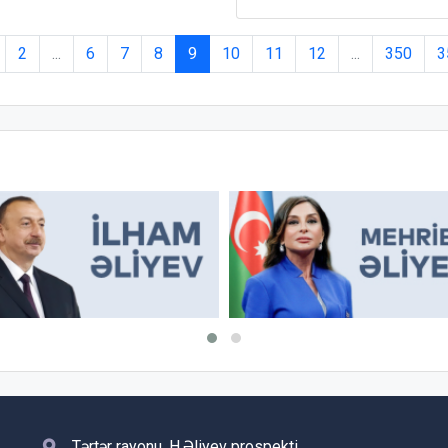
2
...
6
7
8
9
10
11
12
...
350
3
Tərtər rayonu, H.Əliyev prospekti