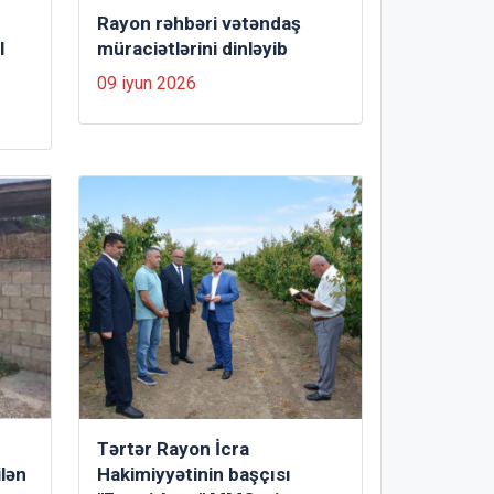
Rayon rəhbəri vətəndaş
l
müraciətlərini dinləyib
09 iyun 2026
Tərtər Rayon İcra
lən
Hakimiyyətinin başçısı