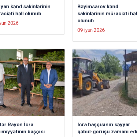
yan kənd sakinlərinin
Bəyimsarov kənd
aciəti həll olunub
sakinlərinin müraciəti həl
olunub
iyun 2026
09 iyun 2026
tər Rayon İcra
İcra başçısının səyyar
imiyyətinin başçısı
qəbul-görüşü zamanı edi