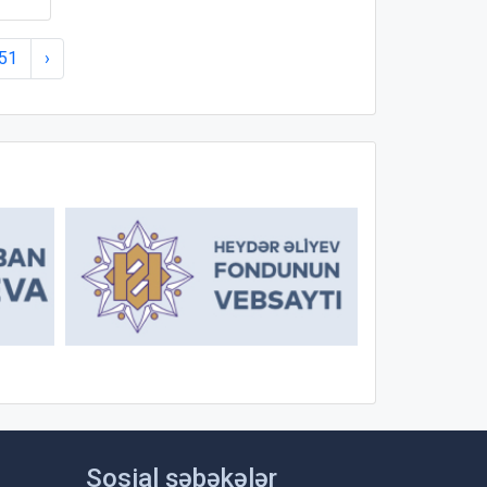
51
›
Sosial şəbəkələr