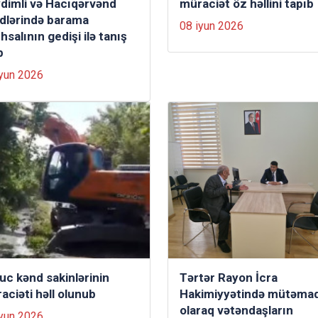
dimli və Hacıqərvənd
müraciət öz həllini tapıb
dlərində barama
08 iyun 2026
hsalının gedişi ilə tanış
b
iyun 2026
uc kənd sakinlərinin
Tərtər Rayon İcra
aciəti həll olunub
Hakimiyyətində mütəmad
olaraq vətəndaşların
iyun 2026