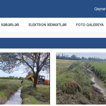
Qaynar
XƏBƏRLƏR
ELEKTRON XIDMƏTLƏR
FOTO QALEREYA