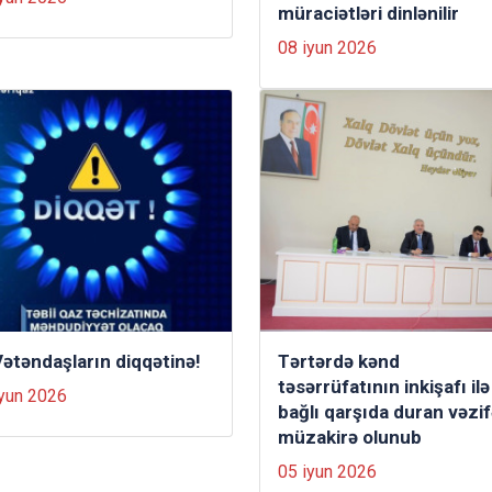
müraciətləri dinlənilir
08 iyun 2026
Vətəndaşların diqqətinə!
Tərtərdə kənd
təsərrüfatının inkişafı ilə
iyun 2026
bağlı qarşıda duran vəzif
müzakirə olunub
05 iyun 2026