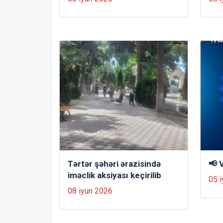
Tərtər şəhəri ərazisində
📢 
iməclik aksiyası keçirilib
05 
08 iyun 2026