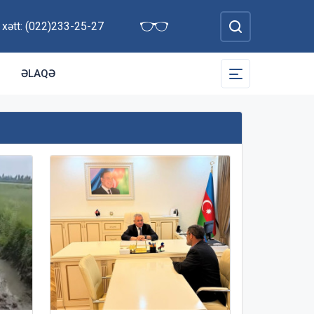
 xətt: (022)233-25-27
ƏLAQƏ