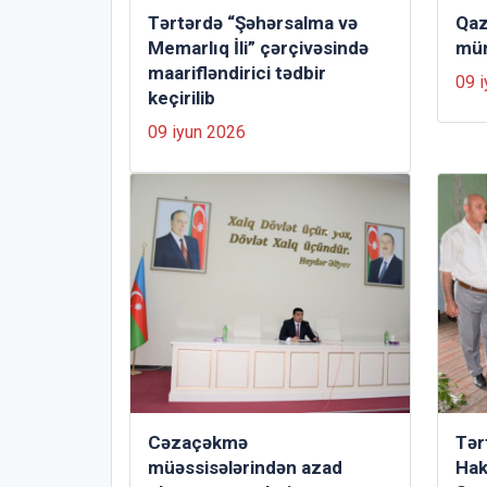
Tərtərdə “Şəhərsalma və
Qaz
Memarlıq İli” çərçivəsində
mür
maarifləndirici tədbir
09 
keçirilib
09 iyun 2026
Сəzaçəkmə
Tər
müəssisələrindən azad
Hak