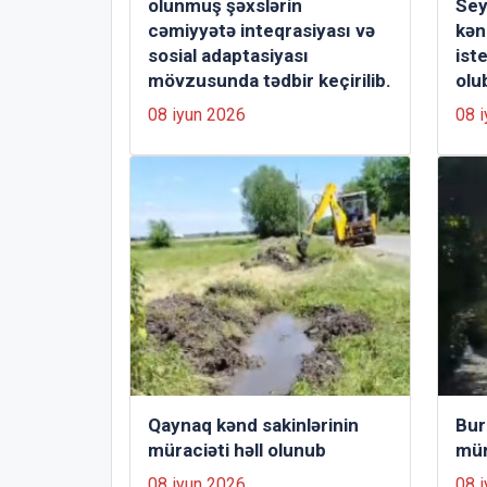
olunmuş şəxslərin
Sey
cəmiyyətə inteqrasiyası və
kən
sosial adaptasiyası
iste
mövzusunda tədbir keçirilib.
olu
08 iyun 2026
08 
Qaynaq kənd sakinlərinin
Bur
müraciəti həll olunub
mür
08 iyun 2026
08 