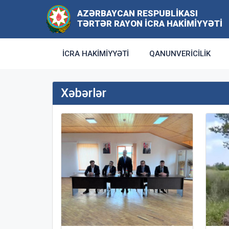
AZƏRBAYCAN RESPUBLIKASI
TƏRTƏR RAYON İCRA HAKIMIYYƏTI
İCRA HAKIMIYYƏTI
QANUNVERICILIK
Xəbərlər