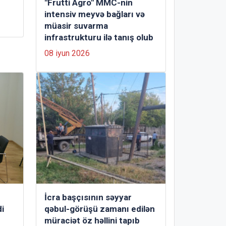
"Frutti Agro" MMC-nin
intensiv meyvə bağları və
müasir suvarma
infrastrukturu ilə tanış olub
08 iyun 2026
İcra başçısının səyyar
i
qəbul-görüşü zamanı edilən
müraciət öz həllini tapıb