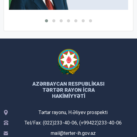
AZƏRBAYCAN RESPUBLIKASI
TƏRTƏR RAYON İCRA
HAKIMIYYƏTI
Tərtər rayonu, H.Əliyev prospekti
Tel/Fax: (022)233-40-06, (+99422)233-40-06
mail@terter-ih.gov.az