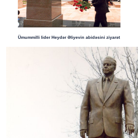
Ümummilli lider Heydər Əliyevin abidəsini ziyarət