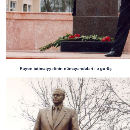
Rayon ictimaiyyətinin nümayəndələri ilə gorüş