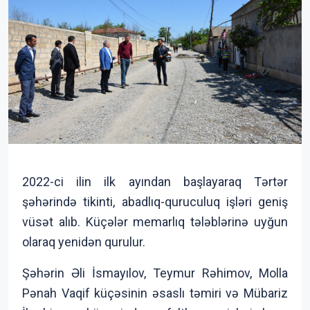
2022-ci ilin ilk ayından başlayaraq Tərtər
şəhərində tikinti, abadlıq-quruculuq işləri geniş
vüsət alıb. Küçələr memarlıq tələblərinə uyğun
olaraq yenidən qurulur.
Şəhərin Əli İsmayılov, Teymur Rəhimov, Molla
Pənah Vaqif küçəsinin əsaslı təmiri və Mübariz