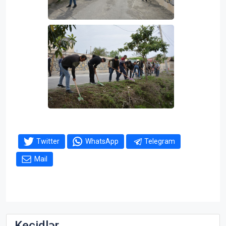
Twitter
WhatsApp
Telegram
Mail
Keçidlər