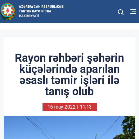
AZƏRBAYCAN RESPUBLIKASI
TƏRTƏR RAYON İCRA
HAKIMIYYƏTI
Rayon rəhbəri şəhərin
küçələrində aparılan
əsaslı təmir işləri ilə
tanış olub
16 may 2022 | 11:13