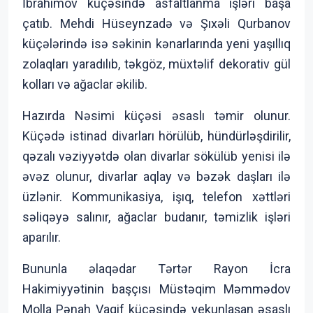
İbrahimov küçəsində asfaltlanma işləri başa
çatıb. Mehdi Hüseynzadə və Şıxəli Qurbanov
küçələrində isə səkinin kənarlarında yeni yaşıllıq
zolaqları yaradılıb, təkgöz, müxtəlif dekorativ gül
kolları və ağaclar əkilib.
Hazırda Nəsimi küçəsi əsaslı təmir olunur.
Küçədə istinad divarları hörülüb, hündürləşdirilir,
qəzalı vəziyyətdə olan divarlar sökülüb yenisi ilə
əvəz olunur, divarlar aqlay və bəzək daşları ilə
üzlənir. Kommunikasiya, işıq, telefon xəttləri
səliqəyə salınır, ağaclar budanır, təmizlik işləri
aparılır.
Bununla əlaqədar Tərtər Rayon İcra
Hakimiyyətinin başçısı Müstəqim Məmmədov
Molla Pənah Vaqif küçəsində yekunlaşan əsaslı