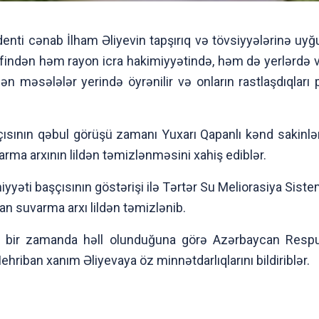
enti cənab İlham Əliyevin tapşırıq və tövsiyyələrinə uy
indən həm rayon icra hakimiyyətində, həm də yerlərdə vət
ən məsələlər yerində öyrənilir və onların rastlaşdıqları 
çısının qəbul görüşü zamanı Yuxarı Qapanlı kənd sakinlər
rma arxının lildən təmizlənməsini xahiş ediblər.
yyəti başçısının göstərişi ilə Tərtər Su Meliorasiya Sistem
an suvarma arxı lildən təmizlənib.
ez bir zamanda həll olunduğuna görə Azərbaycan Respu
ehriban xanım Əliyevaya öz minnətdarlıqlarını bildiriblər.