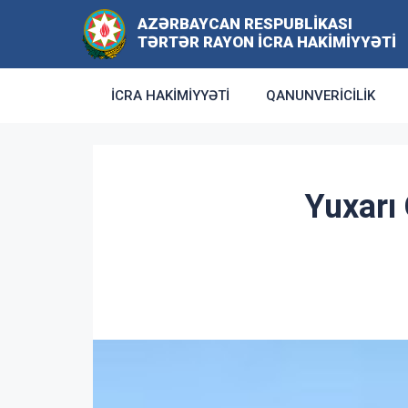
AZƏRBAYCAN RESPUBLIKASI
TƏRTƏR RAYON İCRA HAKIMIYYƏTI
İCRA HAKIMIYYƏTI
QANUNVERICILIK
Yuxarı 