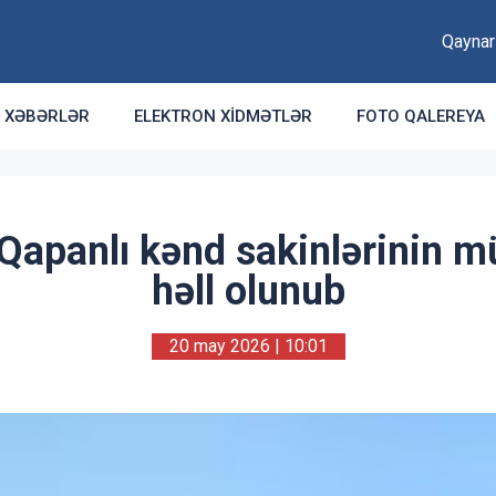
Qaynar
XƏBƏRLƏR
ELEKTRON XIDMƏTLƏR
FOTO QALEREYA
Qapanlı kənd sakinlərinin m
həll olunub
20 may 2026 | 10:01