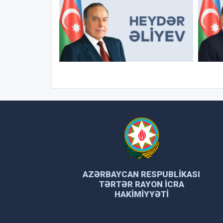
AZƏRBAYCAN RESPUBLIKASI
TƏRTƏR RAYON İCRA
HAKIMIYYƏTI