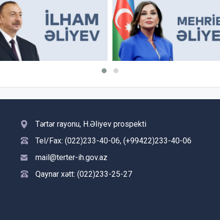
Tərtər rayonu, H.Əliyev prospekti
Tel/Fax: (022)233-40-06, (+99422)233-40-06
mail@terter-ih.gov.az
Qaynar xətt: (022)233-25-27