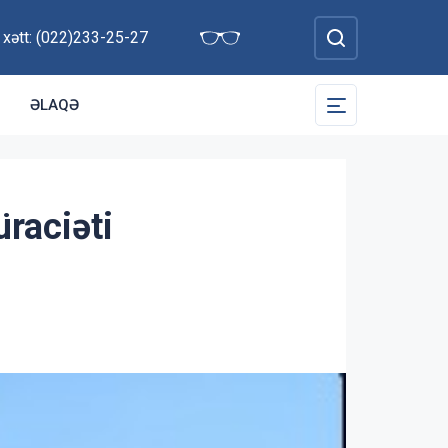
 xətt: (022)233-25-27
ƏLAQƏ
üraciəti