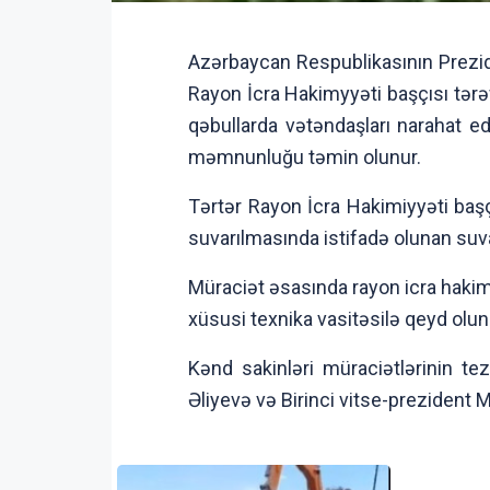
Azərbaycan Respublikasının Prezid
Rayon İcra Hakimyyəti başçısı tərəf
qəbullarda vətəndaşları narahat ed
məmnunluğu təmin olunur.
Tərtər Rayon İcra Hakimiyyəti baş
suvarılmasında istifadə olunan suva
Müraciət əsasında rayon icra hakimi
xüsusi texnika vasitəsilə qeyd olun
Kənd sakinləri müraciətlərinin t
Əliyevə və Birinci vitse-prezident M