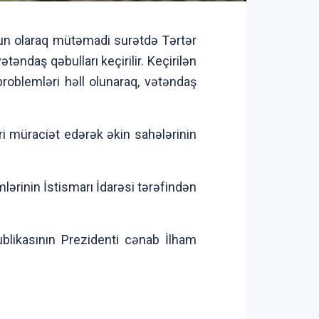
ğun olaraq mütəmadi surətdə Tərtər
əndaş qəbulları keçirilir. Keçirilən
problemləri həll olunaraq, vətəndaş
i müraciət edərək əkin sahələrinin
lərinin İstismarı İdarəsi tərəfindən
blikasının Prezidenti cənab İlham