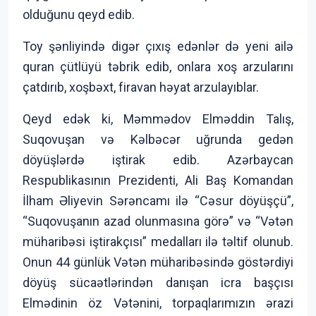
olduğunu qeyd edib.
Toy şənliyində digər çıxış edənlər də yeni ailə
quran çütlüyü təbrik edib, onlara xoş arzularını
çatdırıb, xoşbəxt, firavan həyat arzulayıblar.
Qeyd edək ki, Məmmədov Elməddin Talış,
Suqovuşan və Kəlbəcər uğrunda gedən
döyüşlərdə iştirak edib. Azərbaycan
Respublikasının Prezidenti, Ali Baş Komandan
İlham Əliyevin Sərəncamı ilə “Cəsur döyüşçü”,
“Suqovuşanın azad olunmasına görə” və “Vətən
müharibəsi iştirakçısı” medalları ilə təltif olunub.
Onun 44 günlük Vətən müharibəsində göstərdiyi
döyüş sücaətlərindən danışan icra başçısı
Elmədinin öz Vətənini, torpaqlarımızın ərazi