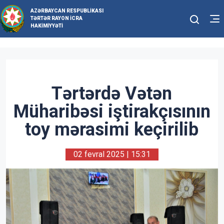
AZƏRBAYCAN RESPUBLIKASI
TƏRTƏR RAYON İCRA
HAKIMIYYƏTI
Tərtərdə Vətən
Müharibəsi iştirakçısının
toy mərasimi keçirilib
02 fevral 2025 | 15:31