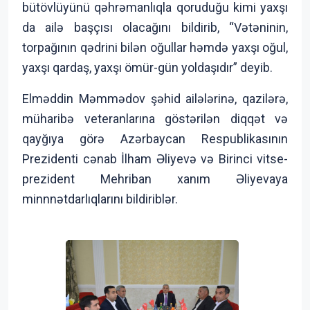
bütövlüyünü qəhrəmanlıqla qoruduğu kimi yaxşı
da ailə başçısı olacağını bildirib, “Vətəninin,
torpağının qədrini bilən oğullar həmdə yaxşı oğul,
yaxşı qardaş, yaxşı ömür-gün yoldaşıdır” deyib.
Elməddin Məmmədov şəhid ailələrinə, qazilərə,
müharibə veteranlarına göstərilən diqqət və
qayğıya görə Azərbaycan Respublikasının
Prezidenti cənab İlham Əliyevə və Birinci vitse-
prezident Mehriban xanım Əliyevaya
minnnətdarlıqlarını bildiriblər.