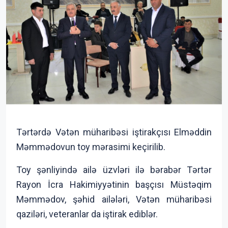
Tərtərdə Vətən müharibəsi iştirakçısı Elməddin
Məmmədovun toy mərasimi keçirilib.
Toy şənliyində ailə üzvləri ilə bərabər Tərtər
Rayon İcra Hakimiyyətinin başçısı Müstəqim
Məmmədov, şəhid ailələri, Vətən müharibəsi
qaziləri, veteranlar da iştirak ediblər.