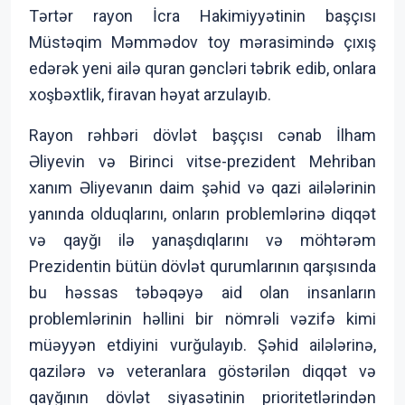
Tərtər rayon İcra Hakimiyyətinin başçısı
Müstəqim Məmmədov toy mərasimində çıxış
edərək yeni ailə quran gəncləri təbrik edib, onlara
xoşbəxtlik, firavan həyat arzulayıb.
Rayon rəhbəri dövlət başçısı cənab İlham
Əliyevin və Birinci vitse-prezident Mehriban
xanım Əliyevanın daim şəhid və qazi ailələrinin
yanında olduqlarını, onların problemlərinə diqqət
və qayğı ilə yanaşdıqlarını və möhtərəm
Prezidentin bütün dövlət qurumlarının qarşısında
bu həssas təbəqəyə aid olan insanların
problemlərinin həllini bir nömrəli vəzifə kimi
müəyyən etdiyini vurğulayıb. Şəhid ailələrinə,
qazilərə və veteranlara göstərilən diqqət və
qayğının dövlət siyasətinin prioritetlərindən