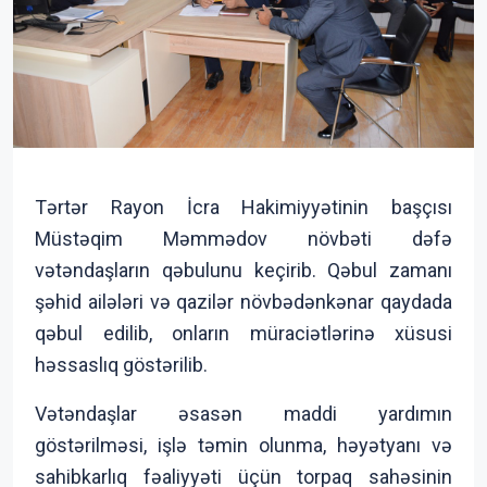
Tərtər Rayon İcra Hakimiyyətinin başçısı
Müstəqim Məmmədov növbəti dəfə
vətəndaşların qəbulunu keçirib. Qəbul zamanı
şəhid ailələri və qazilər növbədənkənar qaydada
qəbul edilib, onların müraciətlərinə xüsusi
həssaslıq göstərilib.
Vətəndaşlar əsasən maddi yardımın
göstərilməsi, işlə təmin olunma, həyətyanı və
sahibkarlıq fəaliyyəti üçün torpaq sahəsinin