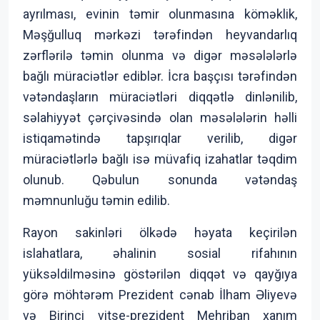
ayrılması, evinin təmir olunmasına köməklik,
Məşğulluq mərkəzi tərəfindən heyvandarlıq
zərflərilə təmin olunma və digər məsələlərlə
bağlı müraciətlər ediblər. İcra başçısı tərəfindən
vətəndaşların müraciətləri diqqətlə dinlənilib,
səlahiyyət çərçivəsində olan məsələlərin həlli
istiqamətində tapşırıqlar verilib, digər
müraciətlərlə bağlı isə müvafiq izahatlar təqdim
olunub. Qəbulun sonunda vətəndaş
məmnunluğu təmin edilib.
Rayon sakinləri ölkədə həyata keçirilən
islahatlara, əhalinin sosial rifahının
yüksəldilməsinə göstərilən diqqət və qayğıya
görə möhtərəm Prezident cənab İlham Əliyevə
və Birinci vitse-prezident Mehriban xanım