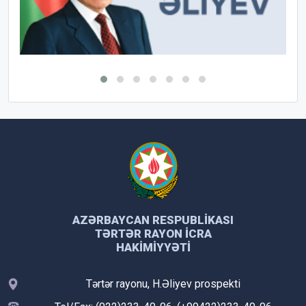
AZƏRBAYCAN RESPUBLIKASI
TƏRTƏR RAYON İCRA
HAKIMIYYƏTI
Tərtər rayonu, H.Əliyev prospekti