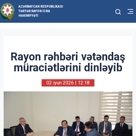
AZƏRBAYCAN RESPUBLIKASI
TƏRTƏR RAYON İCRA
HAKIMIYYƏTI
Rayon rəhbəri vətəndaş
müraciətlərini dinləyib
02 iyun 2026 | 12:18