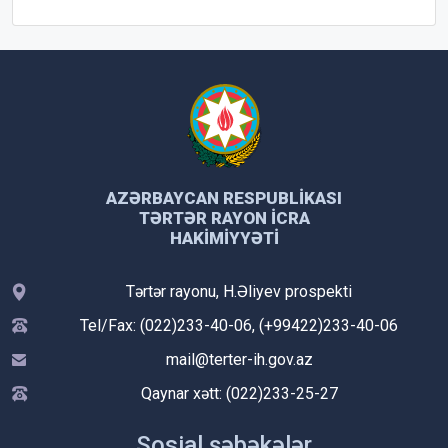
AZƏRBAYCAN RESPUBLIKASI
TƏRTƏR RAYON İCRA
HAKIMIYYƏTI
Tərtər rayonu, H.Əliyev prospekti
Tel/Fax: (022)233-40-06, (+99422)233-40-06
mail@terter-ih.gov.az
Qaynar xətt: (022)233-25-27
Sosial şəbəkələr