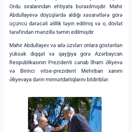
Ordu sıralarından ehtiyata buraxılmışdır. Mahir
Abdullayevə döyüşlərdə aldığı xəsarətlərə görə
üçüncü dərəcəli əlillik təyin edilmiş və o, dövlət
tərəfindən mənzillə təmin edilmişdir.
Mahir Abdullayev və ailə üzvləri onlara göstərilən
yüksək diqqət və qayğıya görə Azərbaycan
Respublikasının Prezidenti cənab İlham Əliyevə
və Birinci vitse-prezident Mehriban xanım
Əliyevaya dərin minnətdarlıqlarını bildiriblər.