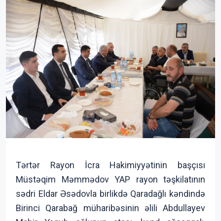
Tərtər Rayon İcra Hakimiyyətinin başçısı
Müstəqim Məmmədov YAP rayon təşkilatının
sədri Eldar Əsədovla birlikdə Qaradağlı kəndində
Birinci Qarabağ müharibəsinin əlili Abdullayev