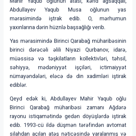
Mahir Yaqub oğlunun atası, kənd ağsaqqalı,
Abdullayev Yaqub Musa oğlunun yas
mərasimində iştrak edib. O, mərhumun
yaxınlarına dərin hüznlə başsağlığı verib.
Yas mərasimində Birinci Qarabağ müharibəsinin
birinci dərəcəli əlili Niyazi Qurbanov, idarə,
müəssisə və təşkilatların kollektivləri, təhsil,
səhiyyə, mədəniyyət işçiləri, ictimaiyyət
nümayəndələri, eləcə də din xadimləri iştirak
ediblər.
Qeyd edək ki, Abdullayev Mahir Yaqub oğlu
Birinci Qarabağ müharibəsi zamanı Ağdərə
rayonu istiqamətində gedən döyüşlərdə iştirak
edib. 1993-cü ildə düşmən tərəfindən avtomat
silahdan açılan atəş nəticəsində yaralanmış və