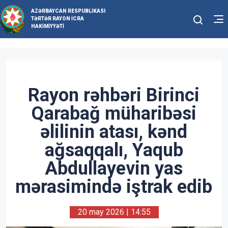
AZƏRBAYCAN RESPUBLIKASI
TƏRTƏR RAYON İCRA
HAKIMIYYƏTI
Rayon rəhbəri Birinci
Qarabağ müharibəsi
əlilinin atası, kənd
ağsaqqalı, Yaqub
Abdullayevin yas
mərasimində iştrak edib
20 may 2026 | 14:55