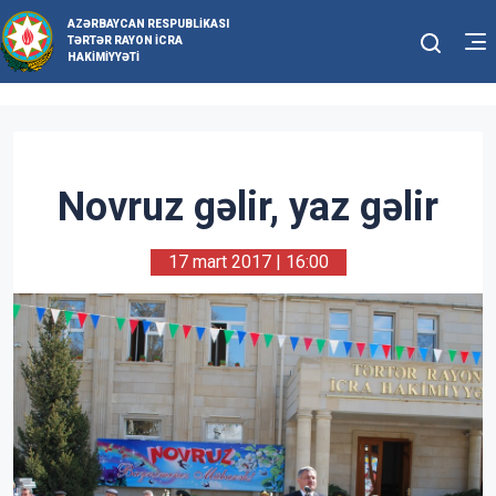
AZƏRBAYCAN RESPUBLIKASI
TƏRTƏR RAYON İCRA
HAKIMIYYƏTI
Novruz gəlir, yaz gəlir
17 mart 2017 | 16:00