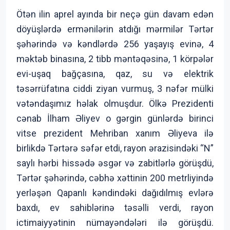
Ötən ilin aprel ayında bir neçə gün davam edən
döyüşlərdə ermənilərin atdığı mərmilər Tərtər
şəhərində və kəndlərdə 256 yaşayış evinə, 4
məktəb binasına, 2 tibb məntəqəsinə, 1 körpələr
evi-uşaq bağçasına, qaz, su və elektrik
təsərrüfatına ciddi ziyan vurmuş, 3 nəfər mülki
vətəndaşımız həlak olmuşdur. Ölkə Prezidenti
cənab İlham Əliyev o gərgin günlərdə birinci
vitse prezident Mehriban xanım Əliyeva ilə
birlikdə Tərtərə səfər etdi, rayon ərazisindəki “N”
saylı hərbi hissədə əsgər və zabitlərlə görüşdü,
Tərtər şəhərində, cəbhə xəttinin 200 metrliyində
yerləşən Qapanlı kəndindəki dağıdılmış evlərə
baxdı, ev sahiblərinə təsəlli verdi, rayon
ictimaiyyətinin nümayəndələri ilə görüşdü.