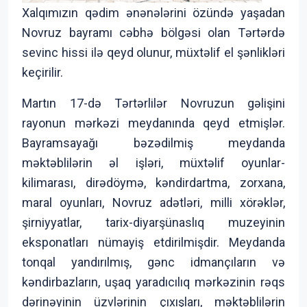
Xalqımızın qədim ənənələrini özündə yaşadan
Novruz bayramı cəbhə bölgəsi olan Tərtərdə
sevinc hissi ilə qeyd olunur, müxtəlif el şənlikləri
keçirilir.
Martın 17-də Tərtərlilər Novruzun gəlişini
rayonun mərkəzi meydanında qeyd etmişlər.
Bayramsayağı bəzədilmiş meydanda
məktəblilərin əl işləri, müxtəlif oyunlar-
kilimarası, dirədöymə, kəndirdartma, zorxana,
maral oyunları, Novruz adətləri, milli xörəklər,
şirniyyatlar, tarix-diyarşünaslıq muzeyinin
eksponatları nümayiş etdirilmişdir. Meydanda
tonqal yandırılmış, gənc idmançıların və
kəndirbazların, uşaq yaradıcılıq mərkəzinin rəqs
dərinəyinin üzvlərinin çıxışları, məktəblilərin