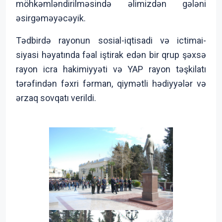
möhkəmləndirilməsində əlimizdən gələni
əsirgəməyəcəyik.
Tədbirdə rayonun sosial-iqtisadi və ictimai-
siyasi həyatında fəal iştirak edən bir qrup şəxsə
rayon icra hakimiyyəti və YAP rayon təşkilatı
tərəfindən fəxri fərman, qiymətli hədiyyələr və
ərzaq sovqatı verildi.