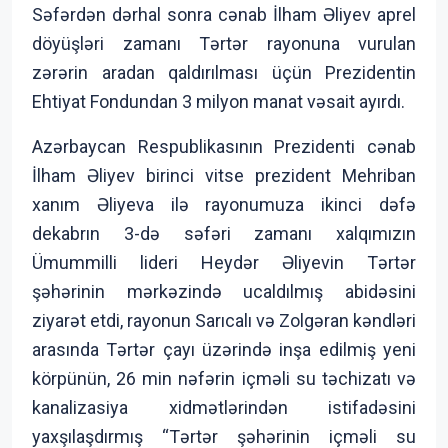
Səfərdən dərhal sonra cənab İlham Əliyev aprel
döyüşləri zamanı Tərtər rayonuna vurulan
zərərin aradan qaldırılması üçün Prezidentin
Ehtiyat Fondundan 3 milyon manat vəsait ayırdı.
Azərbaycan Respublikasının Prezidenti cənab
İlham Əliyev birinci vitse prezident Mehriban
xanım Əliyeva ilə rayonumuza ikinci dəfə
dekabrın 3-də səfəri zamanı xalqımızın
Ümummilli lideri Heydər Əliyevin Tərtər
şəhərinin mərkəzində ucaldılmış abidəsini
ziyarət etdi, rayonun Sarıcalı və Zolgəran kəndləri
arasında Tərtər çayı üzərində inşa edilmiş yeni
körpünün, 26 min nəfərin içməli su təchizatı və
kanalizasiya xidmətlərindən istifadəsini
yaxşılaşdırmış “Tərtər şəhərinin içməli su