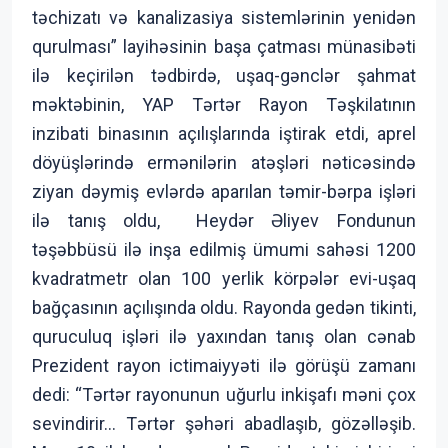
təchizatı və kanalizasiya sistemlərinin yenidən
qurulması” layihəsinin başa çatması münasibəti
ilə keçirilən tədbirdə, uşaq-gənclər şahmat
məktəbinin, YAP Tərtər Rayon Təşkilatının
inzibati binasının açılışlarında iştirak etdi, aprel
döyüşlərində ermənilərin atəşləri nəticəsində
ziyan dəymiş evlərdə aparılan təmir-bərpa işləri
ilə tanış oldu, Heydər Əliyev Fondunun
təşəbbüsü ilə inşa edilmiş ümumi sahəsi 1200
kvadratmetr olan 100 yerlik körpələr evi-uşaq
bağçasının açılışında oldu. Rayonda gedən tikinti,
quruculuq işləri ilə yaxından tanış olan cənab
Prezident rayon ictimaiyyəti ilə görüşü zamanı
dedi: “Tərtər rayonunun uğurlu inkişafı məni çox
sevindirir... Tərtər şəhəri abadlaşıb, gözəlləşib.