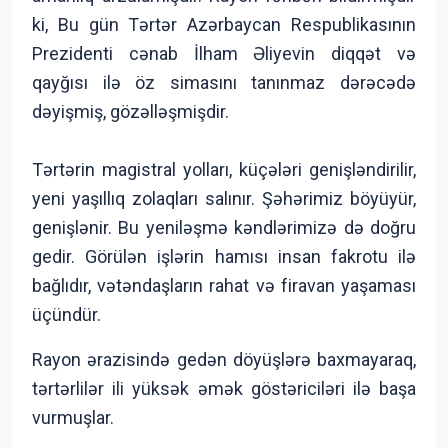
ki, Bu gün Tərtər Azərbaycan Respublikasının
Prezidenti cənab İlham Əliyevin diqqət və
qayğısı ilə öz simasını tanınmaz dərəcədə
dəyişmiş, gözəlləşmişdir.
Tərtərin magistral yolları, küçələri genişləndirilir,
yeni yaşıllıq zolaqları salınır. Şəhərimiz böyüyür,
genişlənir. Bu yeniləşmə kəndlərimizə də doğru
gedir. Görülən işlərin hamısı insan fakrotu ilə
bağlıdır, vətəndaşların rahat və firavan yaşaması
üçündür.
Rayon ərazisində gedən döyüşlərə baxmayaraq,
tərtərlilər ili yüksək əmək göstəriciləri ilə başa
vurmuşlar.