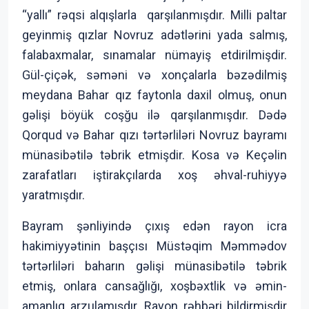
“yallı” rəqsi alqışlarla qarşılanmışdır. Milli paltar
geyinmiş qızlar Novruz adətlərini yada salmış,
falabaxmalar, sınamalar nümayiş etdirilmişdir.
Gül-çiçək, səməni və xonçalarla bəzədilmiş
meydana Bahar qız faytonla daxil olmuş, onun
gəlişi böyük coşğu ilə qarşılanmışdır. Dədə
Qorqud və Bahar qızı tərtərliləri Novruz bayramı
münasibətilə təbrik etmişdir. Kosa və Keçəlin
zarafatları iştirakçılarda xoş əhval-ruhiyyə
yaratmışdır.
Bayram şənliyində çıxış edən rayon icra
hakimiyyətinin başçısı Müstəqim Məmmədov
tərtərliləri baharın gəlişi münasibətilə təbrik
etmiş, onlara cansağlığı, xoşbəxtlik və əmin-
amanlıq arzulamışdır. Rayon rəhbəri bildirmişdir