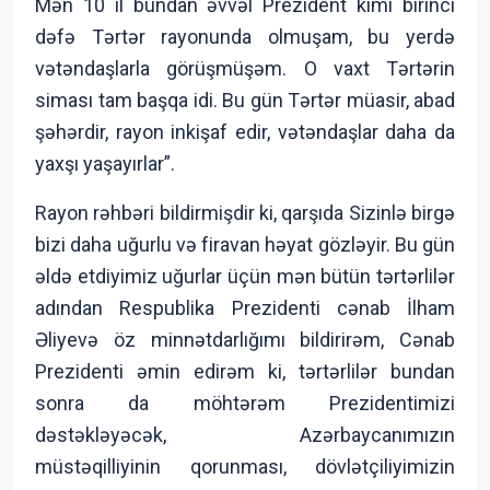
Mən 10 il bundan əvvəl Prezident kimi birinci
dəfə Tərtər rayonunda olmuşam, bu yerdə
vətəndaşlarla görüşmüşəm. O vaxt Tərtərin
siması tam başqa idi. Bu gün Tərtər müasir, abad
şəhərdir, rayon inkişaf edir, vətəndaşlar daha da
yaxşı yaşayırlar”.
Rayon rəhbəri bildirmişdir ki, qarşıda Sizinlə birgə
bizi daha uğurlu və firavan həyat gözləyir. Bu gün
əldə etdiyimiz uğurlar üçün mən bütün tərtərlilər
adından Respublika Prezidenti cənab İlham
Əliyevə öz minnətdarlığımı bildirirəm, Cənab
Prezidenti əmin edirəm ki, tərtərlilər bundan
sonra da möhtərəm Prezidentimizi
dəstəkləyəcək, Azərbaycanımızın
müstəqilliyinin qorunması, dövlətçiliyimizin