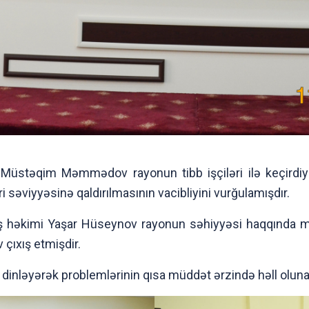
 Müstəqim Məmmədov rayonun tibb işçiləri ilə keçirdiyi
 səviyyəsinə qaldırılmasının vacibliyini vurğulamışdır.
 həkimi Yaşar Hüseynov rayonun səhiyyəsi haqqında mə
ıxış etmişdir.
ərini dinləyərək problemlərinin qısa müddət ərzində həll olu