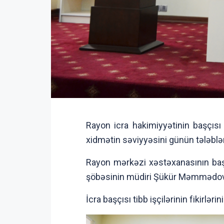
Rayon icra hakimiyyətinin başçısı
xidmətin səviyyəsini günün tələbləri
Rayon mərkəzi xəstəxanasının baş
şöbəsinin müdiri Şükür Məmmədov ç
İcra başçısı tibb işçilərinin fikirl