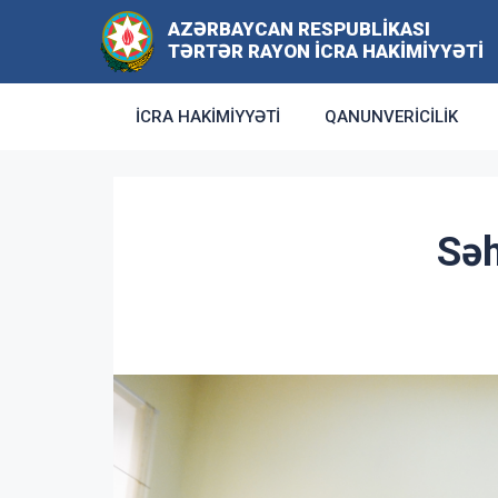
AZƏRBAYCAN RESPUBLIKASI
TƏRTƏR RAYON İCRA HAKIMIYYƏTI
İCRA HAKIMIYYƏTI
QANUNVERICILIK
Səh