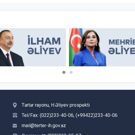
Tərtər rayonu, H.Əliyev prospekti
Tel/Fax: (022)233-40-06, (+99422)233-40-06
mail@terter-ih.gov.az