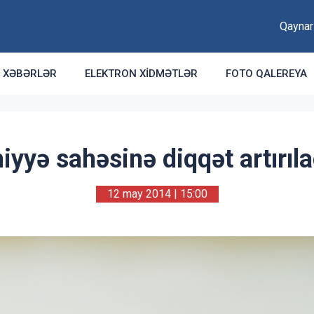
Qaynar
XƏBƏRLƏR
ELEKTRON XIDMƏTLƏR
FOTO QALEREYA
iyyə sahəsinə diqqət artırıl
12 may 2014 | 15:00