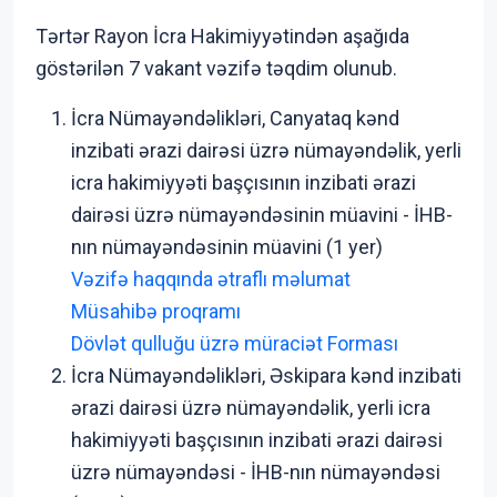
Tərtər Rayon İcra Hakimiyyətindən aşağıda
göstərilən 7 vakant vəzifə təqdim olunub.
İcra Nümayəndəlikləri, Canyataq kənd
inzibati ərazi dairəsi üzrə nümayəndəlik, yerli
icra hakimiyyəti başçısının inzibati ərazi
dairəsi üzrə nümayəndəsinin müavini - İHB-
nın nümayəndəsinin müavini (1 yer)
Vəzifə haqqında ətraflı məlumat
Müsahibə proqramı
Dövlət qulluğu üzrə müraciət Forması
İcra Nümayəndəlikləri, Əskipara kənd inzibati
ərazi dairəsi üzrə nümayəndəlik, yerli icra
hakimiyyəti başçısının inzibati ərazi dairəsi
üzrə nümayəndəsi - İHB-nın nümayəndəsi