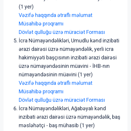
(1 yer)
Vəzifə haqqında ətraflı məlumat
Müsahibə proqramı
Dövlət qulluğu üzrə müraciət Forması
İcra Nümayəndəlikləri, Umudlu kənd inzibati
ərazi dairəsi üzrə nümayəndəlik, yerli icra
hakimiyyəti başçısının inzibati ərazi dairəsi
üzrə nümayəndəsinin müavini - İHB-nın
nümayəndəsinin müavini (1 yer)
Vəzifə haqqında ətraflı məlumat
Müsahibə proqramı
Dövlət qulluğu üzrə müraciət Forması
İcra Nümayəndəlikləri, Ağabəyalı kənd
inzibati ərazi dairəsi üzrə nümayəndəlik, baş
məsləhətçi - baş mühasib (1 yer)