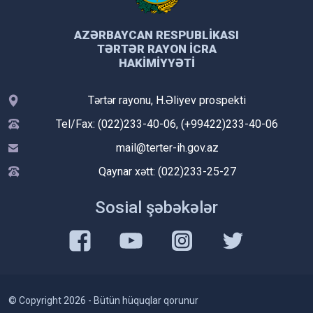
AZƏRBAYCAN RESPUBLIKASI
TƏRTƏR RAYON İCRA
HAKIMIYYƏTI
Tərtər rayonu, H.Əliyev prospekti
Tel/Fax: (022)233-40-06, (+99422)233-40-06
mail@terter-ih.gov.az
Qaynar xətt: (022)233-25-27
Sosial şəbəkələr
© Copyright 2026 - Bütün hüquqlar qorunur