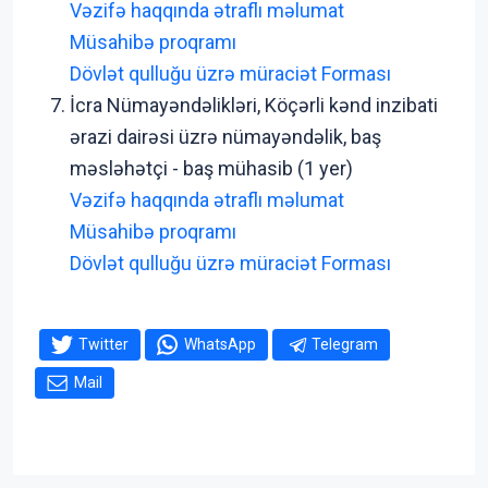
Vəzifə haqqında ətraflı məlumat
Müsahibə proqramı
Dövlət qulluğu üzrə müraciət Forması
İcra Nümayəndəlikləri, Köçərli kənd inzibati
ərazi dairəsi üzrə nümayəndəlik, baş
məsləhətçi - baş mühasib (1 yer)
Vəzifə haqqında ətraflı məlumat
Müsahibə proqramı
Dövlət qulluğu üzrə müraciət Forması
Twitter
WhatsApp
Telegram
Mail