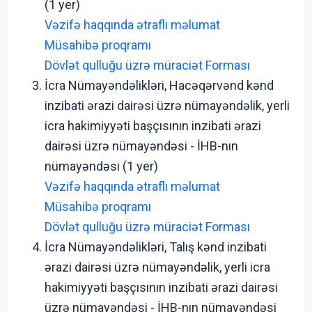
(1 yer)
Vəzifə haqqında ətraflı məlumat
Müsahibə proqramı
Dövlət qulluğu üzrə müraciət Forması
İcra Nümayəndəlikləri, Hacəqərvənd kənd
inzibati ərazi dairəsi üzrə nümayəndəlik, yerli
icra hakimiyyəti başçısının inzibati ərazi
dairəsi üzrə nümayəndəsi - İHB-nın
nümayəndəsi (1 yer)
Vəzifə haqqında ətraflı məlumat
Müsahibə proqramı
Dövlət qulluğu üzrə müraciət Forması
İcra Nümayəndəlikləri, Talış kənd inzibati
ərazi dairəsi üzrə nümayəndəlik, yerli icra
hakimiyyəti başçısının inzibati ərazi dairəsi
üzrə nümayəndəsi - İHB-nın nümayəndəsi