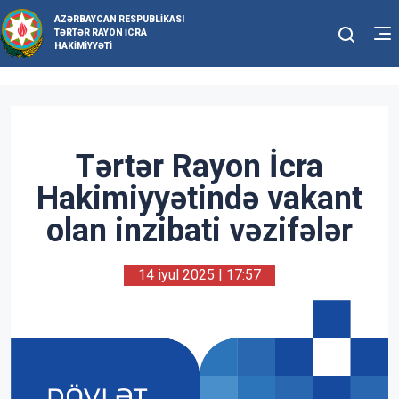
AZƏRBAYCAN RESPUBLIKASI
TƏRTƏR RAYON İCRA
HAKIMIYYƏTI
Tərtər Rayon İcra
Hakimiyyətində vakant
olan inzibati vəzifələr
14 iyul 2025 | 17:57